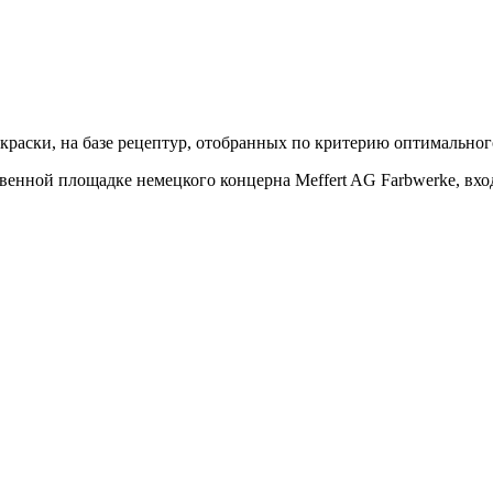
ые краски, на базе рецептур, отобранных по критерию оптимальн
ственной площадке немецкого концерна Meffert AG Farbwerke, в