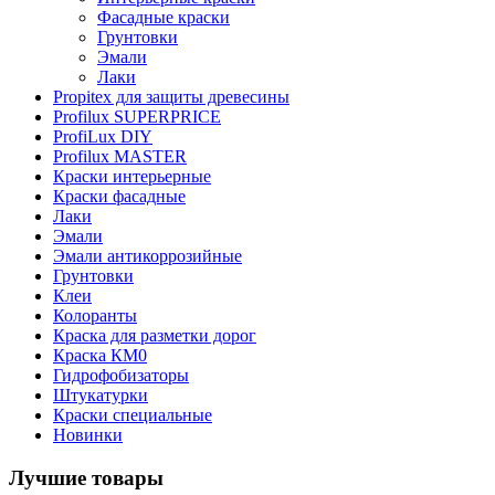
Фасадные краски
Грунтовки
Эмали
Лаки
Propitex для защиты древесины
Profilux SUPERPRICE
ProfiLux DIY
Profilux MASTER
Краски интерьерные
Краски фасадные
Лаки
Эмали
Эмали антикоррозийные
Грунтовки
Клеи
Колоранты
Краска для разметки дорог
Краска КМ0
Гидрофобизаторы
Штукатурки
Краски специальные
Новинки
Лучшие товары