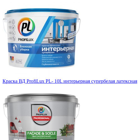
Краска ВД ProfiLux PL- 10L интерьерная супербелая латексная