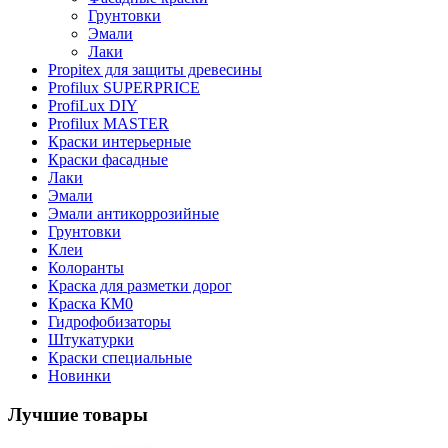
Грунтовки
Эмали
Лаки
Propitex для защиты древесины
Profilux SUPERPRICE
ProfiLux DIY
Profilux MASTER
Краски интерьерные
Краски фасадные
Лаки
Эмали
Эмали антикоррозийные
Грунтовки
Клеи
Колоранты
Краска для разметки дорог
Краска КМ0
Гидрофобизаторы
Штукатурки
Краски специальные
Новинки
Лучшие товары