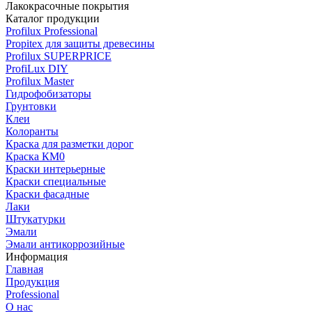
Лакокрасочные покрытия
Каталог продукции
Profilux Professional
Propitex для защиты древесины
Profilux SUPERPRICE
ProfiLux DIY
Profilux Master
Гидрофобизаторы
Грунтовки
Клеи
Колоранты
Краска для разметки дорог
Краска КМ0
Краски интерьерные
Краски специальные
Краски фасадные
Лаки
Штукатурки
Эмали
Эмали антикоррозийные
Информация
Главная
Продукция
Professional
О нас