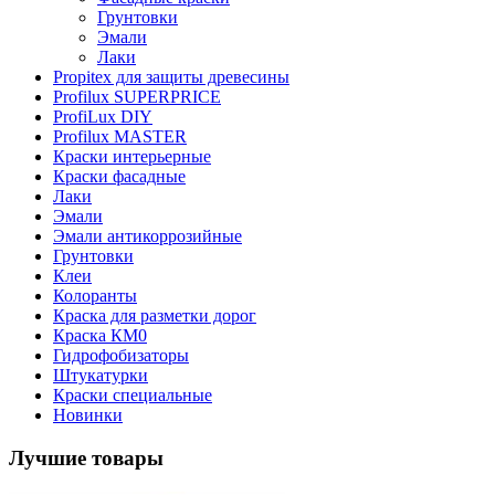
Грунтовки
Эмали
Лаки
Propitex для защиты древесины
Profilux SUPERPRICE
ProfiLux DIY
Profilux MASTER
Краски интерьерные
Краски фасадные
Лаки
Эмали
Эмали антикоррозийные
Грунтовки
Клеи
Колоранты
Краска для разметки дорог
Краска КМ0
Гидрофобизаторы
Штукатурки
Краски специальные
Новинки
Лучшие товары