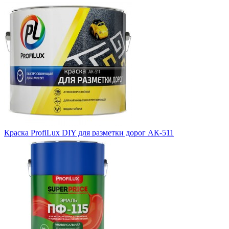
Краска ProfiLux DIY для разметки дорог АК-511