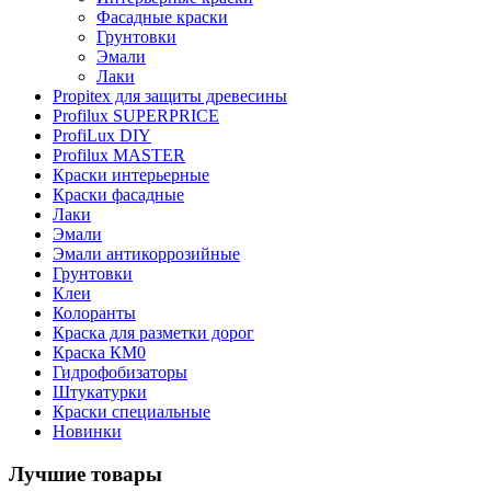
Фасадные краски
Грунтовки
Эмали
Лаки
Propitex для защиты древесины
Profilux SUPERPRICE
ProfiLux DIY
Profilux MASTER
Краски интерьерные
Краски фасадные
Лаки
Эмали
Эмали антикоррозийные
Грунтовки
Клеи
Колоранты
Краска для разметки дорог
Краска КМ0
Гидрофобизаторы
Штукатурки
Краски специальные
Новинки
Лучшие товары