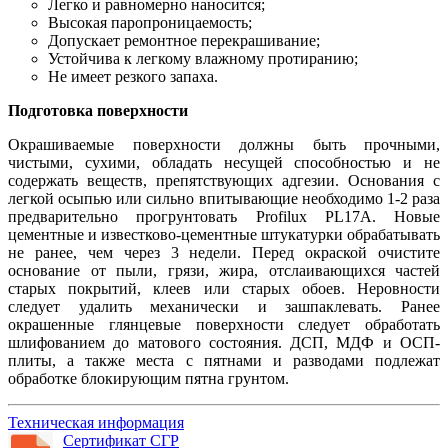
Легко и равномерно наносится;
Высокая паропроницаемость;
Допускает ремонтное перекрашивание;
Устойчива к легкому влажному протиранию;
Не имеет резкого запаха.
Подготовка поверхности
Окрашиваемые поверхности должны быть прочными,
чистыми, сухими, обладать несущей способностью и не
содержать веществ, препятствующих адгезии. Основания с
легкой осыпью или сильно впитывающие необходимо 1-2 раза
предварительно прогрунтовать Profilux PL17А. Новые
цементные и известково-цементные штукатурки обрабатывать
не ранее, чем через 3 недели. Перед окраской очистите
основание от пыли, грязи, жира, отслаивающихся частей
старых покрытий, клеев или старых обоев. Неровности
следует удалить механически и зашпаклевать. Ранее
окрашенные глянцевые поверхности следует обработать
шлифованием до матового состояния. ДСП, МДФ и ОСП-
плиты, а также места с пятнами и разводами подлежат
обработке блокирующим пятна грунтом.
Техническая информация
Сертификат СГР