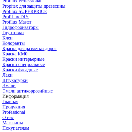
Profilux Professional
Propitex для защиты древесины
Profilux SUPERPRICE
ProfiLux DIY
Profilux Master
Гидрофобизаторы
Грунтовки
Клеи
Колоранты
Краска для разметки дорог
Краска КМ0
Краски интерьерные
Краски специальные
Краски фасадные
Лаки
Штукатурки
Эмали
Эмали антикоррозийные
Информация
Главная
Продукция
Professional
О нас
Магазины
Покупателям