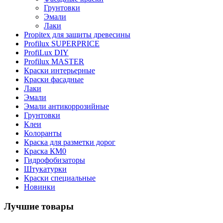
Грунтовки
Эмали
Лаки
Propitex для защиты древесины
Profilux SUPERPRICE
ProfiLux DIY
Profilux MASTER
Краски интерьерные
Краски фасадные
Лаки
Эмали
Эмали антикоррозийные
Грунтовки
Клеи
Колоранты
Краска для разметки дорог
Краска КМ0
Гидрофобизаторы
Штукатурки
Краски специальные
Новинки
Лучшие товары