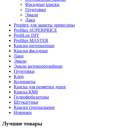
Фасадные краски
Грунтовки
Эмали
Лаки
Propitex для защиты древесины
Profilux SUPERPRICE
ProfiLux DIY
Profilux MASTER
Краски интерьерные
Краски фасадные
Лаки
Эмали
Эмали антикоррозийные
Грунтовки
Клеи
Колоранты
Краска для разметки дорог
Краска КМ0
Гидрофобизаторы
Штукатурки
Краски специальные
Новинки
Лучшие товары