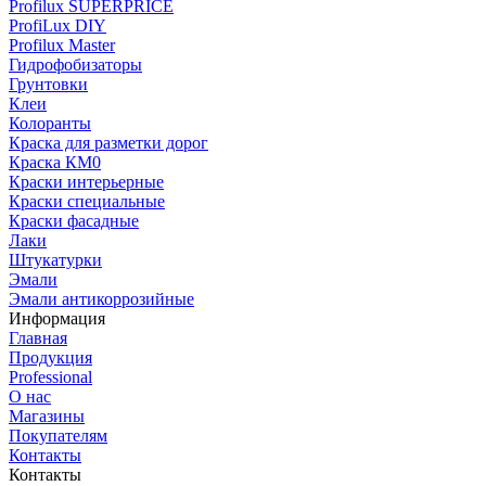
Profilux SUPERPRICE
ProfiLux DIY
Profilux Master
Гидрофобизаторы
Грунтовки
Клеи
Колоранты
Краска для разметки дорог
Краска КМ0
Краски интерьерные
Краски специальные
Краски фасадные
Лаки
Штукатурки
Эмали
Эмали антикоррозийные
Информация
Главная
Продукция
Professional
О нас
Магазины
Покупателям
Контакты
Контакты