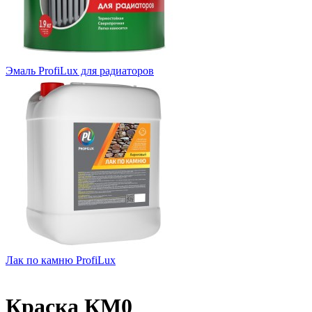
Эмаль ProfiLux для радиаторов
Лак по камню ProfiLux
Краска КМ0