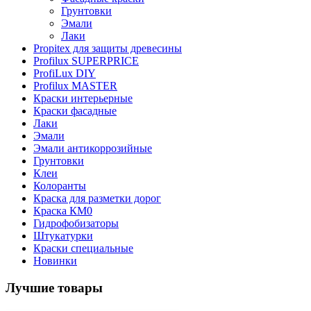
Грунтовки
Эмали
Лаки
Propitex для защиты древесины
Profilux SUPERPRICE
ProfiLux DIY
Profilux MASTER
Краски интерьерные
Краски фасадные
Лаки
Эмали
Эмали антикоррозийные
Грунтовки
Клеи
Колоранты
Краска для разметки дорог
Краска КМ0
Гидрофобизаторы
Штукатурки
Краски специальные
Новинки
Лучшие товары