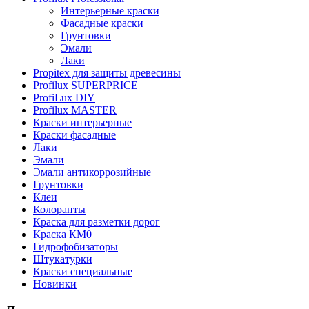
Интерьерные краски
Фасадные краски
Грунтовки
Эмали
Лаки
Propitex для защиты древесины
Profilux SUPERPRICE
ProfiLux DIY
Profilux MASTER
Краски интерьерные
Краски фасадные
Лаки
Эмали
Эмали антикоррозийные
Грунтовки
Клеи
Колоранты
Краска для разметки дорог
Краска КМ0
Гидрофобизаторы
Штукатурки
Краски специальные
Новинки