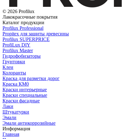
© 2026 Profilux
Лакокрасочные покрытия
Каталог продукции
Profilux Professional
Propitex для защиты древесины
Profilux SUPERPRICE
ProfiLux DIY
Profilux Master
Гидрофобизаторы
Грунтовки
Клеи
Колоранты
Краска для разметки дорог
Краска КМ0
Краски интерьерные
Краски специальные
Краски фасадные
Лаки
Штукатурки
Эмали
Эмали антикоррозийные
Информация
Главная