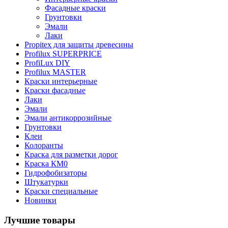
Фасадные краски
Грунтовки
Эмали
Лаки
Propitex для защиты древесины
Profilux SUPERPRICE
ProfiLux DIY
Profilux MASTER
Краски интерьерные
Краски фасадные
Лаки
Эмали
Эмали антикоррозийные
Грунтовки
Клеи
Колоранты
Краска для разметки дорог
Краска КМ0
Гидрофобизаторы
Штукатурки
Краски специальные
Новинки
Лучшие товары