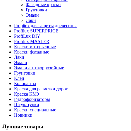
Фасадные краски
Грунтовки
Эмали
Лаки
Propitex для защиты древесины
Profilux SUPERPRICE
ProfiLux DIY
Profilux MASTER
Краски интерьерные
Краски фасадные
Лаки
Эмали
Эмали антикоррозийные
Грунтовки
Клеи
Колоранты
Краска для разметки дорог
Краска КМ0
Гидрофобизаторы
Штукатурки
Краски специальные
Новинки
Лучшие товары