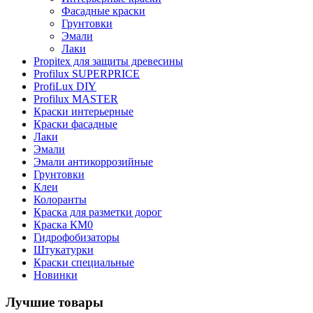
Фасадные краски
Грунтовки
Эмали
Лаки
Propitex для защиты древесины
Profilux SUPERPRICE
ProfiLux DIY
Profilux MASTER
Краски интерьерные
Краски фасадные
Лаки
Эмали
Эмали антикоррозийные
Грунтовки
Клеи
Колоранты
Краска для разметки дорог
Краска КМ0
Гидрофобизаторы
Штукатурки
Краски специальные
Новинки
Лучшие товары