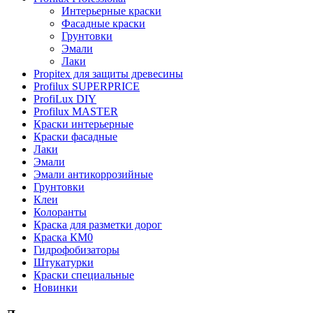
Интерьерные краски
Фасадные краски
Грунтовки
Эмали
Лаки
Propitex для защиты древесины
Profilux SUPERPRICE
ProfiLux DIY
Profilux MASTER
Краски интерьерные
Краски фасадные
Лаки
Эмали
Эмали антикоррозийные
Грунтовки
Клеи
Колоранты
Краска для разметки дорог
Краска КМ0
Гидрофобизаторы
Штукатурки
Краски специальные
Новинки