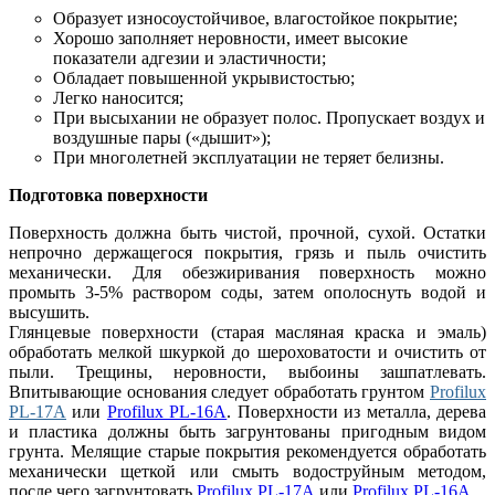
Образует износоустойчивое, влагостойкое покрытие;
Хорошо заполняет неровности, имеет высокие
показатели адгезии и эластичности;
Обладает повышенной укрывистостью;
Легко наносится;
При высыхании не образует полос. Пропускает воздух и
воздушные пары («дышит»);
При многолетней эксплуатации не теряет белизны.
Подготовка поверхности
Поверхность должна быть чистой, прочной, сухой. Остатки
непрочно держащегося покрытия, грязь и пыль очистить
механически. Для обезжиривания поверхность можно
промыть 3-5% раствором соды, затем ополоснуть водой и
высушить.
Глянцевые поверхности (старая масляная краска и эмаль)
обработать мелкой шкуркой до шероховатости и очистить от
пыли. Трещины, неровности, выбоины зашпатлевать.
Впитывающие основания следует обработать грунтом
Profilux
PL-17А
или
Profilux PL-16А
. Поверхности из металла, дерева
и пластика должны быть загрунтованы пригодным видом
грунта. Мелящие старые покрытия рекомендуется обработать
механически щеткой или смыть водоструйным методом,
после чего загрунтовать
Profilux PL-17А
или
Profilux PL-16А
.