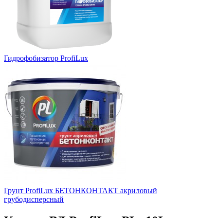
Гидрофобизатор ProfiLux
Грунт ProfiLux БЕТОНКОНТАКТ акриловый
грубодисперсный