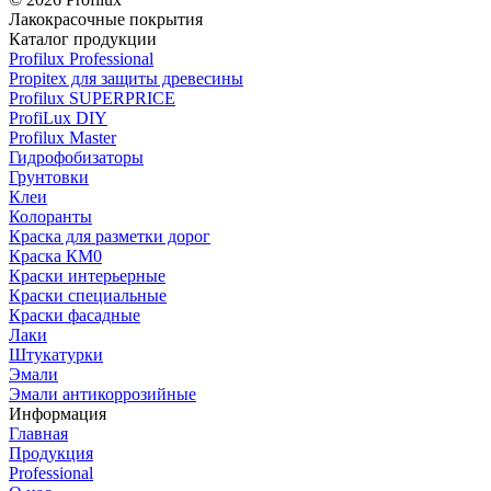
Лакокрасочные покрытия
Каталог продукции
Profilux Professional
Propitex для защиты древесины
Profilux SUPERPRICE
ProfiLux DIY
Profilux Master
Гидрофобизаторы
Грунтовки
Клеи
Колоранты
Краска для разметки дорог
Краска КМ0
Краски интерьерные
Краски специальные
Краски фасадные
Лаки
Штукатурки
Эмали
Эмали антикоррозийные
Информация
Главная
Продукция
Professional