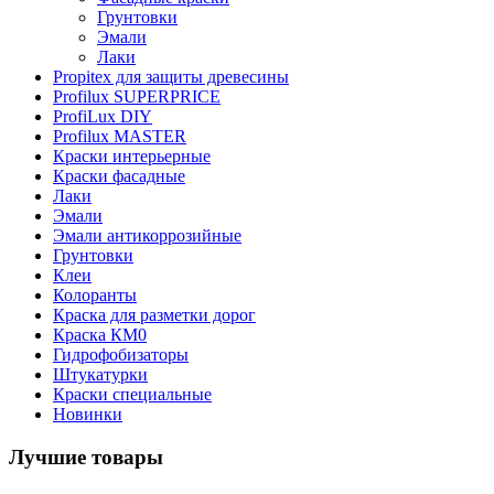
Грунтовки
Эмали
Лаки
Propitex для защиты древесины
Profilux SUPERPRICE
ProfiLux DIY
Profilux MASTER
Краски интерьерные
Краски фасадные
Лаки
Эмали
Эмали антикоррозийные
Грунтовки
Клеи
Колоранты
Краска для разметки дорог
Краска КМ0
Гидрофобизаторы
Штукатурки
Краски специальные
Новинки
Лучшие товары