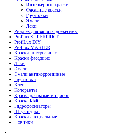
Интерьерные краски
Фасадные краски
Грунтовки
Эмали
Лаки
Propitex для защиты древесины
Profilux SUPERPRICE
ProfiLux DIY
Profilux MASTER
Краски интерьерные
Краски фасадные
Лаки
Эмали
Эмали антикоррозийные
Грунтовки
Клеи
Колоранты
Краска для разметки дорог
Краска КМ0
Гидрофобизаторы
Штукатурки
Краски специальные
Новинки