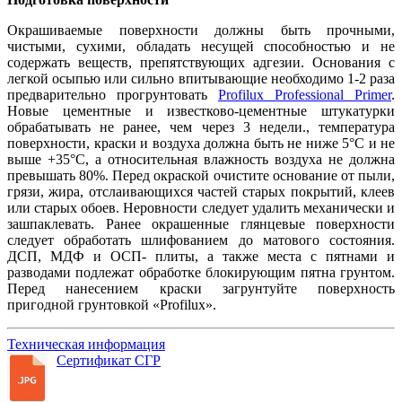
Окрашиваемые поверхности должны быть прочными,
чистыми, сухими, обладать несущей способностью и не
содержать веществ, препятствующих адгезии. Основания с
легкой осыпью или сильно впитывающие необходимо 1-2 раза
предварительно прогрунтовать
Profilux Professional Primer
.
Новые цементные и известково-цементные штукатурки
обрабатывать не ранее, чем через 3 недели., температура
поверхности, краски и воздуха должна быть не ниже 5°С и не
выше +35°С, а относительная влажность воздуха не должна
превышать 80%. Перед окраской очистите основание от пыли,
грязи, жира, отслаивающихся частей старых покрытий, клеев
или старых обоев. Неровности следует удалить механически и
зашпаклевать. Ранее окрашенные глянцевые поверхности
следует обработать шлифованием до матового состояния.
ДСП, МДФ и ОСП- плиты, а также места с пятнами и
разводами подлежат обработке блокирующим пятна грунтом.
Перед нанесением краски загрунтуйте поверхность
пригодной грунтовкой «Profilux».
Техническая информация
Сертификат СГР