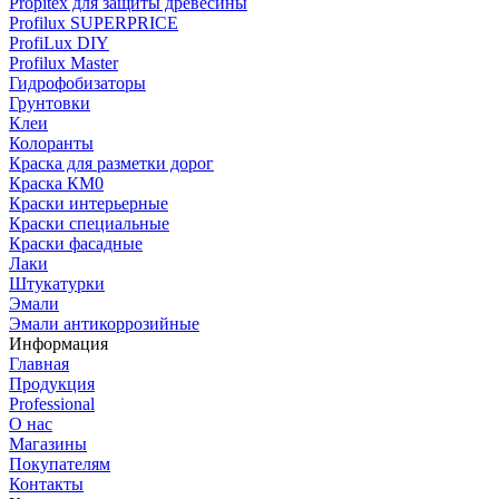
Propitex для защиты древесины
Profilux SUPERPRICE
ProfiLux DIY
Profilux Master
Гидрофобизаторы
Грунтовки
Клеи
Колоранты
Краска для разметки дорог
Краска КМ0
Краски интерьерные
Краски специальные
Краски фасадные
Лаки
Штукатурки
Эмали
Эмали антикоррозийные
Информация
Главная
Продукция
Professional
О нас
Магазины
Покупателям
Контакты